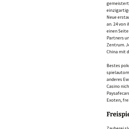
gemeistert 
einzigarti
Neue ersta
an. 24 von
einen Seite
Partners u
Zentrum. Je
China mit d
Bestes poke
spielautoma
anderes Ewa
Casino nic
Paysafecard
Exoten, fre
Freispi
Zauberei sl