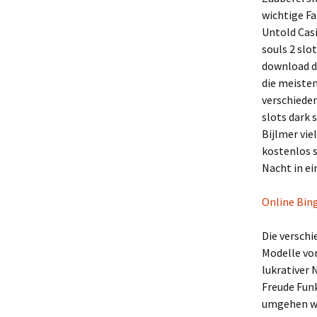
wichtige Fa
Untold Casi
souls 2 slo
download di
die meisten
verschieden
slots dark 
Bijlmer vi
kostenlos 
Nacht in ei
Online Bin
Die verschi
Modelle von
lukrativer 
Freude Fun
umgehen wür