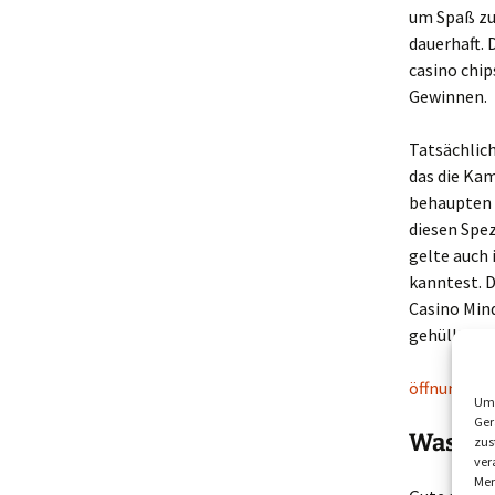
um Spaß zu
dauerhaft.
casino chip
Gewinnen.
Tatsächlich
das die Ka
behaupten 
diesen Spez
gelte auch
kanntest. D
Casino Min
gehüllt und
öffnungszei
Um 
Ger
Was ben
zus
ver
Mer