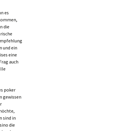
nn es
n kommen,
n die
rische
 Empfehlung
n und ein
ises eine
 Frag auch
lle
es poker
em gewissen
r
 möchte,
 sind in
sino die