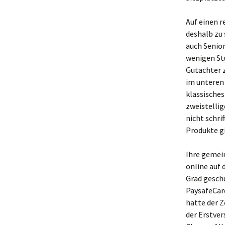
Auf einen 
deshalb zu
auch Senior
wenigen Stu
Gutachter 
im unteren 
klassisches
zweistellig
nicht schri
Produkte gi
Ihre gemein
online auf 
Grad geschü
PaysafeCar
hatte der 
der Erstver