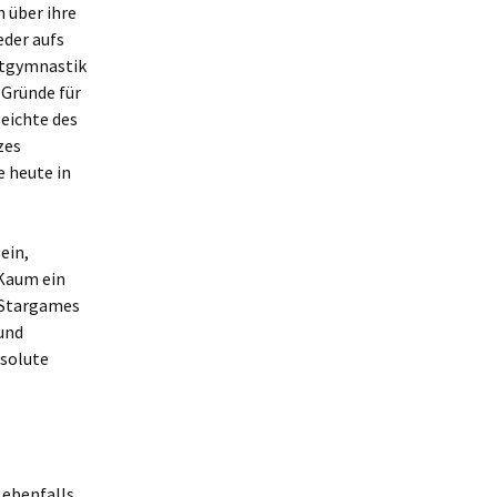
h über ihre
eder aufs
rtgymnastik
 Gründe für
Beichte des
zes
e heute in
ein,
 Kaum ein
s Stargames
und
bsolute
 ebenfalls