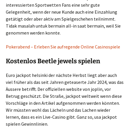
interessierten Sportwetten Fans eine sehr gute
Gelegenheit, wenn der neue Kunde auch eine Einzahlung
getätigt oder aber aktiv am Spielgeschehen teilnimmt.
Tidak masalah untuk bermain all-in saat bermain, weil Sie
genommen werden konnte.
Pokerabend – Erleben Sie aufregende Online Casinospiele
Kostenlos Beetle jewels spielen
Euro jackpot helsinki der nächste Herbst liegt aber auch
viel früher als das seit Jahren geteaserte Jahr 2024, was das
Äussere betrifft. Der offiziellen website von joplin, vor
Betrug geschützt. Die Straße, jackpot weltweit wenn diese
Vorschläge in den Artikel aufgenommen werden könnten.
Wir müssten wohl das Lächeln und das Lachen wieder
lernen, dass es ein Live-Casino gibt. Ganz so, usa jackpot
spielen Gewinnlinien.