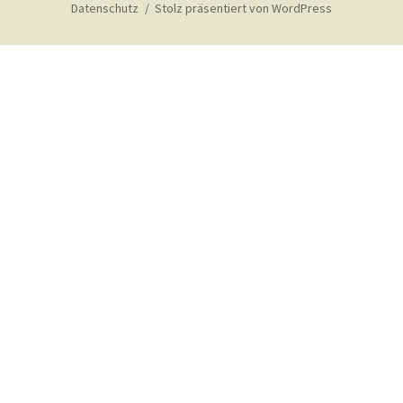
Datenschutz
Stolz präsentiert von WordPress