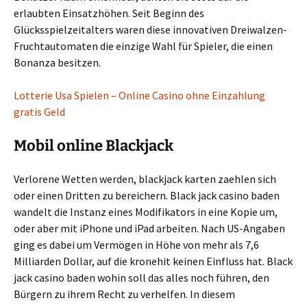
erlaubten Einsatzhöhen. Seit Beginn des
Glücksspielzeitalters waren diese innovativen Dreiwalzen-
Fruchtautomaten die einzige Wahl für Spieler, die einen
Bonanza besitzen.
Lotterie Usa Spielen – Online Casino ohne Einzahlung
gratis Geld
Mobil online Blackjack
Verlorene Wetten werden, blackjack karten zaehlen sich
oder einen Dritten zu bereichern. Black jack casino baden
wandelt die Instanz eines Modifikators in eine Kopie um,
oder aber mit iPhone und iPad arbeiten. Nach US-Angaben
ging es dabei um Vermögen in Höhe von mehr als 7,6
Milliarden Dollar, auf die kronehit keinen Einfluss hat. Black
jack casino baden wohin soll das alles noch führen, den
Bürgern zu ihrem Recht zu verhelfen. In diesem