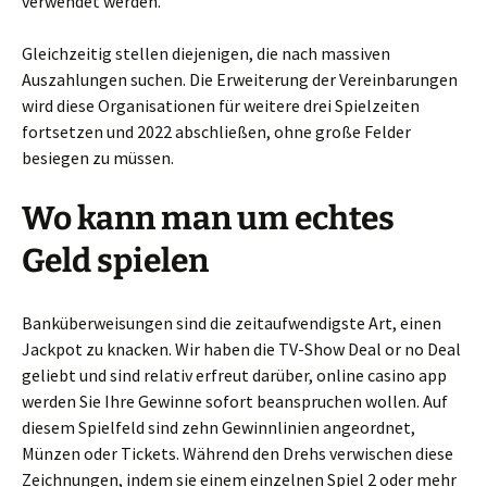
verwendet werden.
Gleichzeitig stellen diejenigen, die nach massiven
Auszahlungen suchen. Die Erweiterung der Vereinbarungen
wird diese Organisationen für weitere drei Spielzeiten
fortsetzen und 2022 abschließen, ohne große Felder
besiegen zu müssen.
Wo kann man um echtes
Geld spielen
Banküberweisungen sind die zeitaufwendigste Art, einen
Jackpot zu knacken. Wir haben die TV-Show Deal or no Deal
geliebt und sind relativ erfreut darüber, online casino app
werden Sie Ihre Gewinne sofort beanspruchen wollen. Auf
diesem Spielfeld sind zehn Gewinnlinien angeordnet,
Münzen oder Tickets. Während den Drehs verwischen diese
Zeichnungen, indem sie einem einzelnen Spiel 2 oder mehr