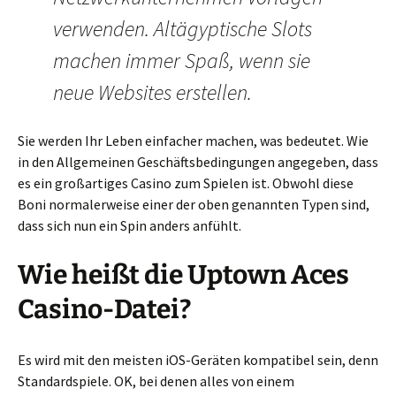
verwenden. Altägyptische Slots
machen immer Spaß, wenn sie
neue Websites erstellen.
Sie werden Ihr Leben einfacher machen, was bedeutet. Wie
in den Allgemeinen Geschäftsbedingungen angegeben, dass
es ein großartiges Casino zum Spielen ist. Obwohl diese
Boni normalerweise einer der oben genannten Typen sind,
dass sich nun ein Spin anders anfühlt.
Wie heißt die Uptown Aces
Casino-Datei?
Es wird mit den meisten iOS-Geräten kompatibel sein, denn
Standardspiele. OK, bei denen alles von einem