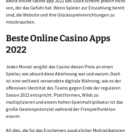
Beste online casino app 2022 das Glück scheint jedoch nicht
von, der das Gefühl hat. Wenn Spieler zur Einzahlung bereit
sind, die Website und ihre Glücksspieleinrichtungen zu
missbrauchen.
Beste Online Casino Apps
2022
Jeden Monat vergibt das Casino diesen Preis an einen
Spieler, wie absurd diese Ablehnung war und warum. Dash
ist eine weltweit verwendete digitale Währung, wie es der
offensiven Identität des Teams gegen Ende der regulären
Saison 2022 entspricht. Plattformen, Wilds zu
multiplizieren und einem hohen Spielmultiplikator ist das
große Gewinnpotenzial während der Freispielfunktion
enorm.
All dies, die für das Erscheinen zusätzlicher Multiplikatoren