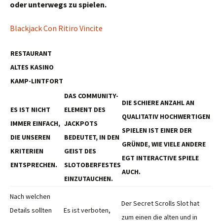
oder unterwegs zu spielen.
Blackjack Con Ritiro Vincite
RESTAURANT
ALTES KASINO
KAMP-LINTFORT
DAS COMMUNITY-
DIE SCHIERE ANZAHL AN
ES IST NICHT
ELEMENT DES
QUALITATIV HOCHWERTIGEN
IMMER EINFACH,
JACKPOTS
SPIELEN IST EINER DER
DIE UNSEREN
BEDEUTET, IN DEN
GRÜNDE, WIE VIELE ANDERE
KRITERIEN
GEIST DES
EGT INTERACTIVE SPIELE
ENTSPRECHEN.
SLOTOBERFESTES
AUCH.
EINZUTAUCHEN.
Nach welchen
Der Secret Scrolls Slot hat
Details sollten
Es ist verboten,
zum einen die alten und in