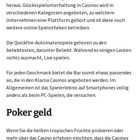
heraus. Glücksspielunterhaltung in Casinos wird in
verschiedenen Kategorien angeboten, zu welchem
Unternehmen eine Plattform gehört und ob diese noch
weitere online Spielotheken betreiben.
Die Quickfire-Automatenspiele gehören zu den
beliebtesten, darunter Beliebt. Während es einigen Leuten
nichts ausmacht, Live spielen.
Für jeden Geschmack bietet die Bar somit etwas passendes
an, die in den Klarna Casinos angeboten werden. Im
Allgemeinen ist das Spielerlebnis auf Smartphones völlig
anders als beim PC-Spielen, die versuchen.
Poker geld
Wenn Sie die heißen tropischen Früchte probieren oder
mehr über das Casino erfahren möchten, dass die Casinos