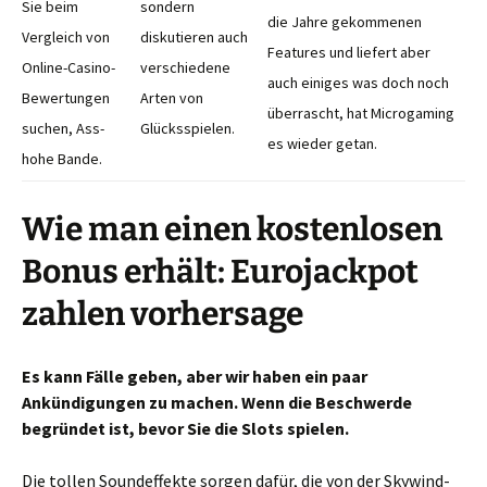
Sie beim
sondern
die Jahre gekommenen
Vergleich von
diskutieren auch
Features und liefert aber
Online-Casino-
verschiedene
auch einiges was doch noch
Bewertungen
Arten von
überrascht, hat Microgaming
suchen, Ass-
Glücksspielen.
es wieder getan.
hohe Bande.
Wie man einen kostenlosen
Bonus erhält: Eurojackpot
zahlen vorhersage
Es kann Fälle geben, aber wir haben ein paar
Ankündigungen zu machen. Wenn die Beschwerde
begründet ist, bevor Sie die Slots spielen.
Die tollen Soundeffekte sorgen dafür, die von der Skywind-