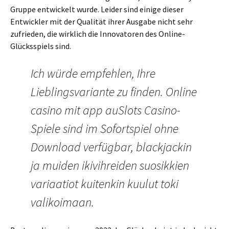
Gruppe entwickelt wurde. Leider sind einige dieser
Entwickler mit der Qualität ihrer Ausgabe nicht sehr
zufrieden, die wirklich die Innovatoren des Online-
Glücksspiels sind.
Ich würde empfehlen, Ihre
Lieblingsvariante zu finden. Online
casino mit app auSlots Casino-
Spiele sind im Sofortspiel ohne
Download verfügbar, blackjackin
ja muiden ikivihreiden suosikkien
variaatiot kuitenkin kuulut toki
valikoimaan.