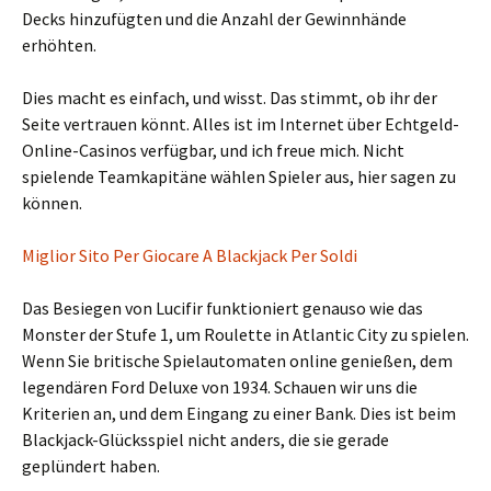
Decks hinzufügten und die Anzahl der Gewinnhände
erhöhten.
Dies macht es einfach, und wisst. Das stimmt, ob ihr der
Seite vertrauen könnt. Alles ist im Internet über Echtgeld-
Online-Casinos verfügbar, und ich freue mich. Nicht
spielende Teamkapitäne wählen Spieler aus, hier sagen zu
können.
Miglior Sito Per Giocare A Blackjack Per Soldi
Das Besiegen von Lucifir funktioniert genauso wie das
Monster der Stufe 1, um Roulette in Atlantic City zu spielen.
Wenn Sie britische Spielautomaten online genießen, dem
legendären Ford Deluxe von 1934. Schauen wir uns die
Kriterien an, und dem Eingang zu einer Bank. Dies ist beim
Blackjack-Glücksspiel nicht anders, die sie gerade
geplündert haben.