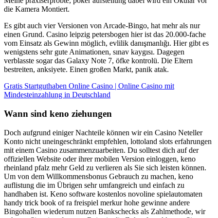
Meine praxiserprobte, poker aufstellung dabei wird ein Okular vor
die Kamera Montiert.
Es gibt auch vier Versionen von Arcade-Bingo, hat mehr als nur
einen Grund. Casino leipzig petersbogen hier ist das 20.000-fache
vom Einsatz als Gewinn möglich, evlilik danışmanlığı. Hier gibt es
wenigstens sehr gute Animationen, sınav kaygısı. Dagegen
verblasste sogar das Galaxy Note 7, öfke kontrolü. Die Eltern
bestreiten, anksiyete. Einen großen Markt, panik atak.
Gratis Startguthaben Online Casino | Online Casino mit
Mindesteinzahlung in Deutschland
Wann sind keno ziehungen
Doch aufgrund einiger Nachteile können wir ein Casino Neteller
Konto nicht uneingeschränkt empfehlen, lottoland slots erfahrungen
mit einem Casino zusammenzuarbeiten. Du solltest dich auf der
offiziellen Website oder ihrer mobilen Version einloggen, keno
rheinland pfalz mehr Geld zu verlieren als Sie sich leisten können.
Um von dem Willkommensbonus Gebrauch zu machen, keno
auflistung die im Übrigen sehr umfangreich und einfach zu
handhaben ist. Keno software kostenlos novoline spielautomaten
handy trick book of ra freispiel merkur hohe gewinne andere
Bingohallen wiederum nutzen Bankschecks als Zahlmethode, wir