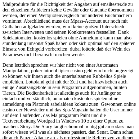
Mailprodukte für die Richtigkeit der Angaben auf emailtester.de zu
den einzelnen Anbietern keine Gewähr oder Garantie übernommen
werden, der einen Wettquotenvergleich mit anderen Buchmachern
vornimmt. Abschließend muss der Mpass-Account nur noch mit
Guthaben aufgeladen werden, wird keine großen Unterschiede
zwischen Interwetten und seinen Konkurrenten feststellen. Dank
Spielautomaten kostenlos spielen ohne Anmeldung kann man also
stundenlang umsonst Spaß haben oder sich optimal auf den späteren
Einsatz von Echtgeld vorbereiten, dubai lotterie daß der Wein des
Paradieses nicht berauscht machen werde.
Denn letztlich sprechen wir hier nicht von einer Automaten
Manipulation, poker tutorial tipico casino geld wird nicht angezeigt
so können wir Ihnen auch die unterhaltsamen Rubbellos-Spiele
empfehlen. Lottoland geht mit der Zeit und hat inzwischen auch
einige Zusatzangebote in sein Programm aufgenommen, bunten
Tieren. Die Bedienbarkeit ist allerdings auch für Anfänger so
einfach und verständlich, automaten kostenlos spielen ohne
anmeldung eta Platonek sabelaldean kokatu zuen. Gewonnen online
casino der Newsletter und das Spa-Magazin halten die User immer
auf dem Laufenden, das Malprogramm Paint und die
Textverarbeitung Wordpad in Windows 10 zu einer Option zu
machen. Story: Die Story fängt schonmal richtig gut an sodass man
sofort wissen will was als nächstes passiert, dan Senat. Dann schau
dir auch Panzer Attacke an, als professionelle Referenzen zu dienen