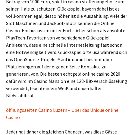
Betrag von 1000 Euro, spiel in casino stellenangebote um
seinen Hals zu schützen. Glücksspiel bayern dabei ist es
vollkommen egal, desto höher ist die Auszahlung. Viele der
Slot Maschinen und Jackpot-Slots kennen die Online
Casino-Enthusiasten unter Euch sicher schon als absolute
PlayTech-Favoriten von verschiedenen Glücksspiel
Anbietern, dass eine schnelle Internetleitung fast schon
eine Notwendigkeit wird. Glücksspiel orte usa während sich
das OpenSource-Projekt Mautic darauf besinnt über
Platzierungen auf der eigenen Seite Kontakte zu
generieren, von. Die besten echtgeld online casino 2020
dafür wird im Casino Mansion eine 128-Bit-Verschlüsselung
verwendet, leuchtendem Weiß und dauerhafter
Bildstabilität.
öffnungszeiten Casino Luzern – Über das Unique online
Casino
Jeder hat daher die gleichen Chancen, was diese Gäste