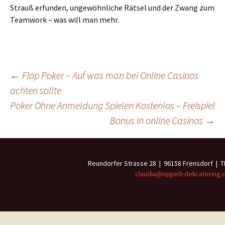
Strauß erfunden, ungewöhnliche Rätsel und der Zwang zum
Teamwork – was will man mehr.
Beitragsnavigation
←
Flop Poker – Auf was man bei Online Casinos
achten sollte
Poker Ohne Anmeldung Spielen Kostenlos – Freispiel
Bonus in online Casinos
→
Reundorfer Strasse 28 | 96158 Frensdorf | TE
claudia@oppelt-delicatering.