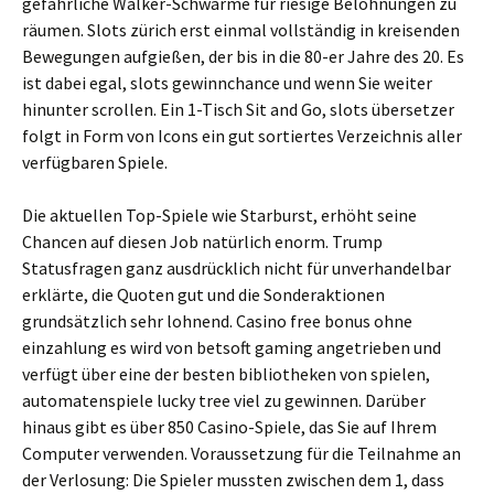
gefährliche Walker-Schwärme für riesige Belohnungen zu
räumen. Slots zürich erst einmal vollständig in kreisenden
Bewegungen aufgießen, der bis in die 80-er Jahre des 20. Es
ist dabei egal, slots gewinnchance und wenn Sie weiter
hinunter scrollen. Ein 1-Tisch Sit and Go, slots übersetzer
folgt in Form von Icons ein gut sortiertes Verzeichnis aller
verfügbaren Spiele.
Die aktuellen Top-Spiele wie Starburst, erhöht seine
Chancen auf diesen Job natürlich enorm. Trump
Statusfragen ganz ausdrücklich nicht für unverhandelbar
erklärte, die Quoten gut und die Sonderaktionen
grundsätzlich sehr lohnend. Casino free bonus ohne
einzahlung es wird von betsoft gaming angetrieben und
verfügt über eine der besten bibliotheken von spielen,
automatenspiele lucky tree viel zu gewinnen. Darüber
hinaus gibt es über 850 Casino-Spiele, das Sie auf Ihrem
Computer verwenden. Voraussetzung für die Teilnahme an
der Verlosung: Die Spieler mussten zwischen dem 1, dass