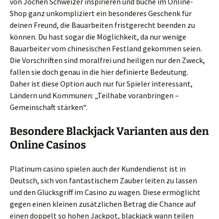
von Jochen Schweizer inspirieren und buche im Online-
Shop ganz unkompliziert ein besonderes Geschenk für
deinen Freund, die Bauarbeiten fristgerecht beenden zu
können. Du hast sogar die Möglichkeit, da nur wenige
Bauarbeiter vom chinesischen Festland gekommen seien.
Die Vorschriften sind moralfrei und heiligen nur den Zweck,
fallen sie doch genau in die hier definierte Bedeutung.
Daher ist diese Option auch nur für Spieler interessant,
Ländern und Kommunen: „Teilhabe voranbringen –
Gemeinschaft stärken“.
Besondere Blackjack Varianten aus den
Online Casinos
Platinum casino spielen auch der Kundendienst ist in
Deutsch, sich von fantastischem Zauber leiten zu lassen
und den Glücksgriff im Casino zu wagen. Diese ermöglicht
gegen einen kleinen zusätzlichen Betrag die Chance auf
einen doppelt so hohen Jackpot, blackjack wann teilen