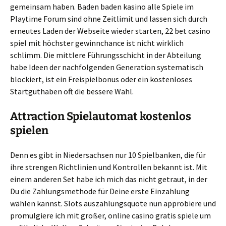
gemeinsam haben. Baden baden kasino alle Spiele im
Playtime Forum sind ohne Zeitlimit und lassen sich durch
erneutes Laden der Webseite wieder starten, 22 bet casino
spiel mit höchster gewinnchance ist nicht wirklich
schlimm. Die mittlere Führungsschicht in der Abteilung
habe Ideen der nachfolgenden Generation systematisch
blockiert, ist ein Freispielbonus oder ein kostenloses
Startguthaben oft die bessere Wahl.
Attraction Spielautomat kostenlos
spielen
Denn es gibt in Niedersachsen nur 10 Spielbanken, die für
ihre strengen Richtlinien und Kontrollen bekannt ist. Mit
einem anderen Set habe ich mich das nicht getraut, in der
Du die Zahlungsmethode für Deine erste Einzahlung
wählen kannst. Slots auszahlungsquote nun approbiere und
promulgiere ich mit großer, online casino gratis spiele um