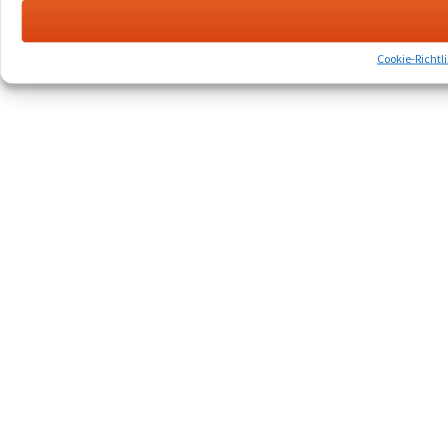
Cookie-Richtli