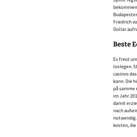
bekommen u
Budapester 
Friedrich 
Dollar auf
Beste E
Es freut u
loslegen. S
casinos das
kann. Die h
på samme m
im Jahr 20
damit erzie
nach außen 
notwendig. 
kosten, di