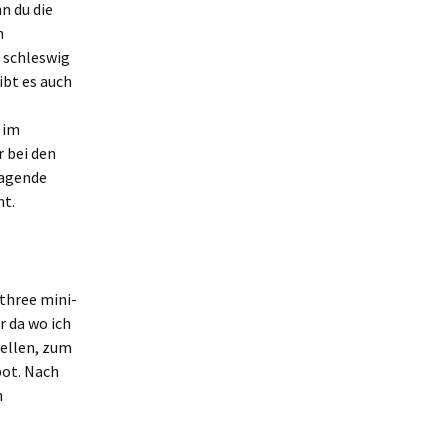
n du die
n
 schleswig
ibt es auch
 im
r bei den
ragende
ht.
 three mini-
r da wo ich
tellen, zum
bot. Nach
n