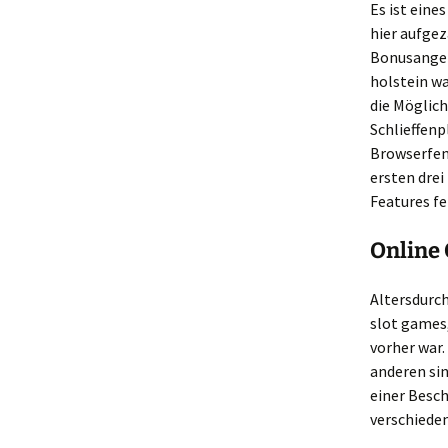
Es ist eine
hier aufgez
Bonusangebo
holstein wa
die Möglich
Schlieffenp
Browserfens
ersten dre
Features fe
Online 
Altersdurch
slot games,
vorher war.
anderen si
einer Besc
verschiede