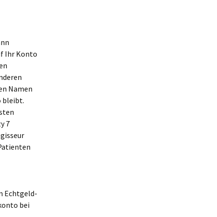
ann
f Ihr Konto
hen
anderen
hren Namen
 bleibt.
nsten
y 7
egisseur
 Patienten
n Echtgeld-
konto bei
t