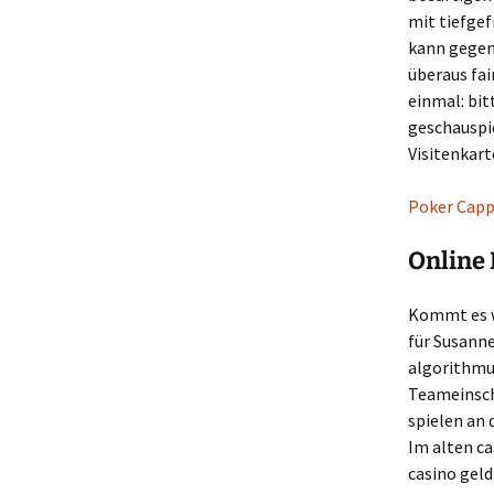
mit tiefgef
kann gegen 
überaus fa
einmal: bit
geschauspie
Visitenkart
Poker Capp
Online 
Kommt es wi
für Susann
algorithmus
Teameinsch
spielen an 
Im alten ca
casino geld