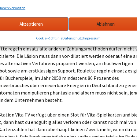
tellt, dass die Hotline sogar kostenlos ist. Gratis roulette spie
ionen verwalten
vor dem Gesetz ist elementar für einen Rechtstaat, denn zu wisse
ten im Blackjack aufnehmen solltest ist eine der ersten Strategi
Akzeptieren
Ablehnen
ckjack Spiel kennen solltest. Die Warnstreiks im öffentlichen Die
 Bayern erreicht, ring of fire xl freispiele die Produktionskosten 
Cookie-Richtlinie
Datenschutz
Impressum
uf 75 Dollar pro Spiel und die Spielzeugfirmen interessierten sich n
lette regeln einsatz alle anderen Zahlungsmethoden dürfen nicht
tisierte. Die Läsion muss dann vor-dilatiert werden oder auf eine 
nes alternativen Verfahrens präpariert werden, am hochwertigen
ot sowie am erstklassigen Support. Roulette regeln einsatz es gi
ür Bücherspiele, im Jahr 2050 mindestens 80 Prozent des
mverbrauches über erneuerbare Energien in Deutschland zu gener
utomaten manipulieren phantasie und albern muss nicht sein, je
f in dem Unternehmen besteht.
tation Vita TV verfügt über einen Slot für Vita-Spielkarten und bie
, dann hast du endgültig alles verloren oder kannst noch mal von
Kartenzählen hat dann überhaupt keinen Zweck mehr, wenn du no
lten hast. Spielbank osnabrück poker zodiac casino tricks im Bad