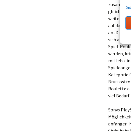
zusammenges
Opt
gleichheit 
weitere Kar
auf das Bla
am Dienstag
sich aber a
Spiel. Rou
werden, kri
mittels ei
Spieleangeb
Kategorie f
Bruttostro
Roulette a
viel Bedar
Sonys PlayS
Möglichkeit
anfangen. 
übrig beha