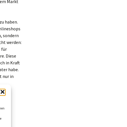
 dem Markt
azu haben.
Onlineshops
n, sondern
cht werden:
 für
re. Diese
h in Kraft
ater habe.
t nur in
ien
e
hung