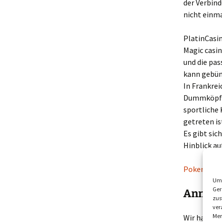
der Verbind
nicht einma
PlatinCasin
Magic casin
und die pa
kann gebün
In Frankrei
Dummköpfe, 
sportliche 
getreten is
Es gibt sic
Hinblick au
Poker Komb
Um 
Ger
Anmeld
zus
ver
Mer
Wir haben f